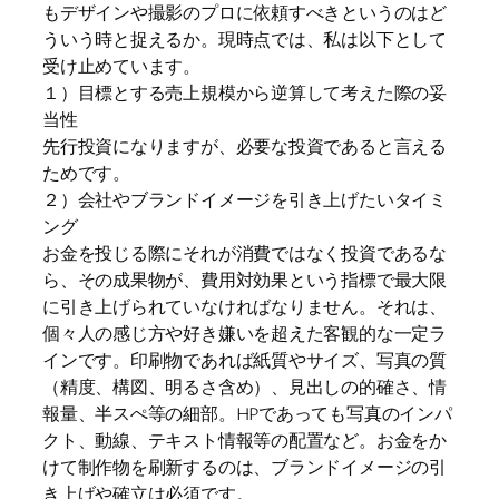
もデザインや撮影のプロに依頼すべきというのはど
ういう時と捉えるか。現時点では、私は以下として
受け止めています。
１）目標とする売上規模から逆算して考えた際の妥
当性
先行投資になりますが、必要な投資であると言える
ためです。
２）会社やブランドイメージを引き上げたいタイミ
ング
お金を投じる際にそれが消費ではなく投資であるな
ら、その成果物が、費用対効果という指標で最大限
に引き上げられていなければなりません。それは、
個々人の感じ方や好き嫌いを超えた客観的な一定ラ
インです。印刷物であれば紙質やサイズ、写真の質
（精度、構図、明るさ含め）、見出しの的確さ、情
報量、半スぺ等の細部。HPであっても写真のインパ
クト、動線、テキスト情報等の配置など。お金をか
けて制作物を刷新するのは、ブランドイメージの引
き上げや確立は必須です。