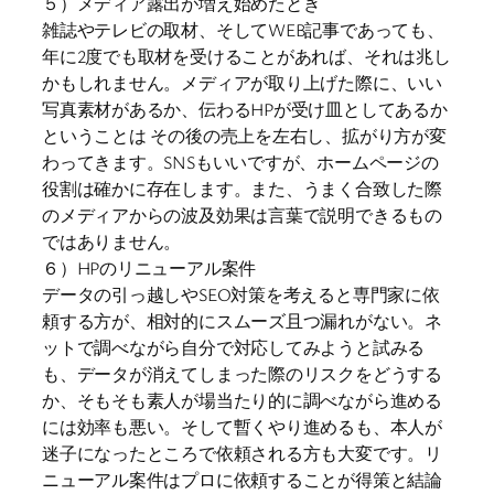
５）メディア露出が増え始めたとき
雑誌やテレビの取材、そしてWEB記事であっても、
年に2度でも取材を受けることがあれば、それは兆し
かもしれません。メディアが取り上げた際に、いい
写真素材があるか、伝わるHPが受け皿としてあるか
ということは その後の売上を左右し、拡がり方が変
わってきます。SNSもいいですが、ホームページの
役割は確かに存在します。また、うまく合致した際
のメディアからの波及効果は言葉で説明できるもの
ではありません。
６）HPのリニューアル案件
データの引っ越しやSEO対策を考えると専門家に依
頼する方が、相対的にスムーズ且つ漏れがない。ネ
ットで調べながら自分で対応してみようと試みる
も、データが消えてしまった際のリスクをどうする
か、そもそも素人が場当たり的に調べながら進める
には効率も悪い。そして暫くやり進めるも、本人が
迷子になったところで依頼される方も大変です。リ
ニューアル案件はプロに依頼することが得策と結論