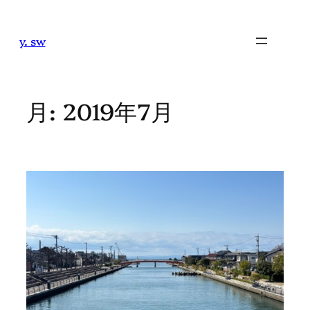
内
容
y. sw
を
ス
キ
ッ
月:
2019年7月
プ