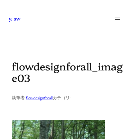
内
容
y. sw
を
ス
キ
ッ
プ
flowdesignforall_imag
e03
執筆者:
flowdesignforall
カテゴリ: