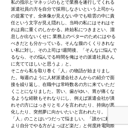
私の指示とマネッジのもとで業務を遂行してくれる
派遣社員の方を自分で採用しなさいという上司から
の提案です。全体像が見えない中でも暗雲の中に責
任という文字が見え隠れし、当時の私にはそれはそ
れは肩に重くのしかかる。終始私につきまとい、溜
息しか出ないくせに 業務上のベターのためにはやる
べきだとも分かっている。そんな腹のくくりきれな
い私に対し、その上司は1週間後、「そんなに悩んで
るなら、その悩んでる時間を俺はその派遣社員さん
に充ててほしいと思うよ」と。
そこから私を取り巻く「人」の物語が始まりまし
た。毎週のように人材派遣会社さんからの紹介で面
接を繰り返し、在職中は常時数名の方に来ていただ
くことになりました。苦い、歯がゆい、胃が痛くな
るような経験もそれなりにし、例えば派遣会社が潰
れその方にはっきりとモノを言われたり、持病が悪
化したり、突然夢に向かいたいと言われたり。
「人」のことはいつだって悩ましい。「誰かに頼む
より自分でやる方がよっぽど楽だ」と何度終電間際