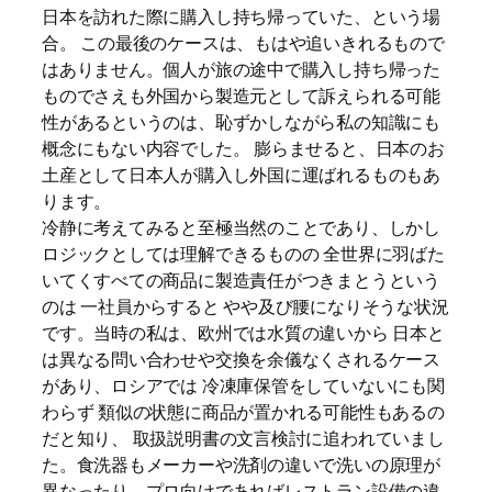
日本を訪れた際に購入し持ち帰っていた、という場
合。 この最後のケースは、もはや追いきれるもので
はありません。個人が旅の途中で購入し持ち帰った
ものでさえも外国から製造元として訴えられる可能
性があるというのは、恥ずかしながら私の知識にも
概念にもない内容でした。 膨らませると、日本のお
土産として日本人が購入し外国に運ばれるものもあ
ります。
冷静に考えてみると至極当然のことであり、しかし
ロジックとしては理解できるものの 全世界に羽ばた
いてくすべての商品に製造責任がつきまとうという
のは 一社員からすると やや及び腰になりそうな状況
です。当時の私は、欧州では水質の違いから 日本と
は異なる問い合わせや交換を余儀なくされるケース
があり、ロシアでは 冷凍庫保管をしていないにも関
わらず 類似の状態に商品が置かれる可能性もあるの
だと知り、 取扱説明書の文言検討に追われていまし
た。食洗器もメーカーや洗剤の違いで洗いの原理が
異なったり、プロ向けであればレストラン設備の違