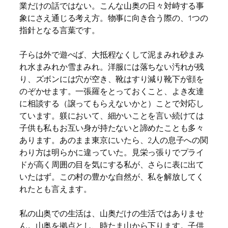
業だけの話ではない。こんな山奥の日々対峙する事
象にさえ通じる考え方。物事に向き合う際の、1つの
指針となる言葉です。
子らは外で遊べば、大抵程なくして泥まみれ砂まみ
れ水まみれか雪まみれ。洋服には落ちない汚れが残
り、ズボンには穴が空き、靴はすり減り靴下が顔を
のぞかせます。一張羅をとっておくこと、よき友達
に相談する（譲ってもらえないかと）ことで対応し
ています。躾において、細かいことを言い続けては
子供も私もお互い身が持たないと諦めたことも多々
あります。あのまま東京にいたら、2人の息子への関
わり方は明らかに違っていた。見栄っ張りでプライ
ドが高く周囲の目を気にする私が、さらに表に出て
いたはず。この村の豊かな自然が、私を解放してく
れたとも言えます。
私の山奥での生活は、山奥だけの生活ではありませ
ん。山奥を拠点とし、時たま山から下ります。子供