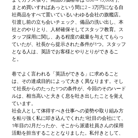
まとめ買いすればあっという間に2－3万円になる自
社商品をすべて置いているいわゆる会社の旗艦店。
引渡し前の立ち会いチェック、備品の洗い出し、本
社とのやりとり、人材確保そしてスタッフ教育。ス
タッフ採用に関し、ある程度の裁量を与えてもらっ
ていたが、社長から提示された条件が1つ。スタッフ
となる人は、英語でお客様とやりとりができるこ
と。
巷でよく言われる「英語ができる」に求めること
は、その達成目的によって大きく異なります。そし
て社長からのたった1つの条件が、今回のそのハード
ルは、相当高いと大きく息を吐き出したことを覚え
ています。
社会人として体得すべき仕事への姿勢や取り組み方
を粘り強く私に叩き込んでくれた1社目の会社にて、
1年目の2月だったか、そこから派遣社員さんの採用
活動を担当することとなりました。私付きとして、