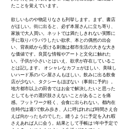
たことを覚えています。
欲しいものや物足りなさも列挙します。まず、書店
がほしい。街に出ると、必ず本屋さんに立ち寄り、
家族で大人買い。ネットでは満たしきれない実際に
手に取りパラパラしたい欲求、本との偶然の出会
い、背表紙から受ける刺激は都市生活の大きな大き
な価値です。良質な情報やアートと文化に触れた
い。子供が小さいとはいえ、欲求が存在しているこ
とは記します。 オシャレなカフェがほしい、美味し
いハード系のパン屋さんもほしい。飲みに出る飲食
店が少ない、タクシーもほぼない（事前に予約）。
地方都市以上の田舎ではお金で解決したいと思った
としてもその選択肢さえないことがあることを痛
感。フットワーク軽く、会食に出られない。都内在
住時代は週5で飲み歩き、人に呼ばれれば時間さえ合
えば向かったものでした。縫うように予定を入れ暇
さえあれば人に会う。結果として手帳は1年中予定で