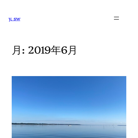
内
容
y. sw
を
ス
キ
ッ
月:
2019年6月
プ