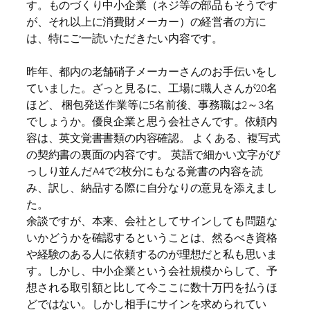
す。ものづくり中小企業（ネジ等の部品もそうです
が、それ以上に消費財メーカー）の経営者の方に
は、特にご一読いただきたい内容です。
昨年、都内の老舗硝子メーカーさんのお手伝いをし
ていました。ざっと見るに、工場に職人さんが20名
ほど、 梱包発送作業等に5名前後、事務職は2～3名
でしょうか。優良企業と思う会社さんです。依頼内
容は、英文覚書書類の内容確認。 よくある、複写式
の契約書の裏面の内容です。 英語で細かい文字がび
っしり並んだA4で2枚分にもなる覚書の内容を読
み、訳し、納品する際に自分なりの意見を添えまし
た。
余談ですが、本来、会社としてサインしても問題な
いかどうかを確認するということは、然るべき資格
や経験のある人に依頼するのが理想だと私も思いま
す。しかし、中小企業という会社規模からして、予
想される取引額と比して今ここに数十万円を払うほ
どではない。しかし相手にサインを求められてい