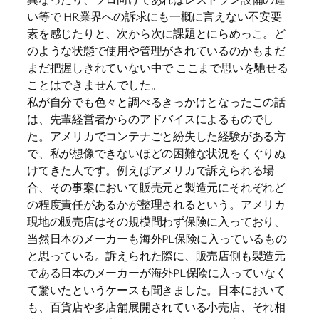
い等で HR業界への訴求にも一概に言えない不安要
素を感じたりと、次から次に課題とにらめっこ。ど
のような状態で使用や管理がされているのかもまだ
まだ把握しきれていない中で ここまで思いを馳せる
ことはできませんでした。
私が自分でも色々と調べるきっかけとなったこの話
は、先輩経営者からのアドバイスによるものでし
た。アメリカでコンテナごと紛失した経験がある方
で、私が想像できないほどの困難な状況をくぐりぬ
けてきた人です。例えばアメリカで訴えられる場
合、その事案において販売元と製造元にそれぞれど
の程度責任があるかが整理されるという。アメリカ
現地の販売店はその規模問わず保険に入っており、
当然日本のメーカーも海外PL保険に入っているもの
と思っている。訴えられた際に、販売店側も製造元
である日本のメーカーが海外PL保険に入っていなく
て驚いたというケースも聞きました。日本において
も、百貨店や多店舗展開されている小売店、それ相