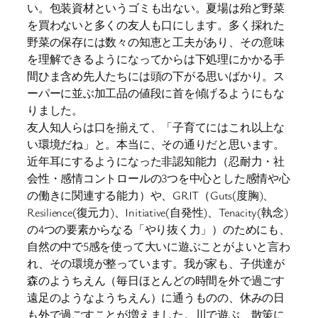
い。包装資材というゴミも出ない。夏場は殆ど野菜
を買わないと多くの友人も口にします。多く採れた
野菜の保存には数々の知恵と工夫があり、その意味
を理解できるようになってからは下処理にかかる手
間ひま含め先人たちには頭の下がる思いばかり。ス
ーパーに並ぶ加工品の値段に首を傾げるようにもな
りました。
友人知人らは口を揃えて、「子育てにはこれ以上な
い環境だね」と。本当に、その通りだと思います。
近年耳にするようになった非認知能力（忍耐力・社
会性・感情コントロールの3つを中心とした感情や心
の働きに関連する能力）や、GRIT（Guts(度胸)、
Resilience(復元力)、Initiative(自発性)、Tenacity(執念)
の4つの要素からなる「やり抜く力」）のためにも、
自然の中で5感を使って大いに遊ぶことがよいと言わ
れ、その環境が整っています。我が家も、子供達が
森のようちえん（毎日ほとんどの時間を外で過ごす
遠足のようなようちえん）に通うものの、休みの日
も外で過ごすことが増えました。川で遊ぶ、散策に