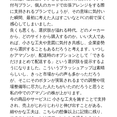
付与プラン。個人のカードで出張アレンジをする際
に支持されるプランでしょうが、その意味に気付い
た瞬間、最初に考えた人はすごいなとPCの前で深く
感心してしまいました。
良くも悪くも、選択肢が溢れる時代。どのメーカー
から、どのサイトから購入するのか。いい大人であ
れば、小さな工夫や意図に気付き共感し、企業姿勢
から選択することもあるだろうと考えます。いつし
かアマゾンが、配送時のオプションとして「できる
だけまとめて配送する」という選択肢を提示するよ
うになりました。こういうブラッシュアップは素晴
らしいし、きっと市場からの声も多かっただろう
が、そこにそのボタンが実装されるまでの調整や現
場整備等に尽力した人たちがいたのだろうと思うと
私の中でのアマゾンの株が上がります。
今の商品やサービスに 小さな工夫を施すことで支持
され、売上がじわりじわりと伸び出すことがある。
細やかな工夫は、こちらの想像以上に記憶に残り、