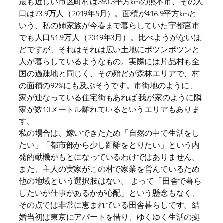
最も近しい市区町村は390.3平方kmの熊本市、その人
口は73.9万人（2019年5月）。面積が416.9平方kmと
いう、私の姉家族が今春まで暮らしていた宇都宮市
でも人口51.9万人（2019年3月）。比べようがないほ
どですが、それはそれは広い土地にポツンポツンと
人が暮らしているようなもの。実際には片品村も全
国の過疎地と同じく、その殆どが森林エリアで、村
の面積の92%にも及ぶそうです。市街地のように、
家が連なっている住宅街もあれば 我が家のように隣
家が数10メートル離れているというエリアもありま
す。
私の場合は、嫁いできたため「自然の中で生活をし
たい」「都市部から少し距離をとりたい」という内
発的動機がもとになっているわけではありません。
また、主人の実家がこの村で家業を営んでいるため
他の地域という選択肢はない。 よって「田舎で暮ら
したいが仕事があるかが心配」という懸念もなく、
その点では非常に恵まれている田舎暮らしです。結
婚当初は東京にアパートを借り、ゆくゆく生活の拠