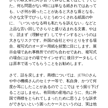
た。何も問題がない時には単なる紙きれではあって
も、いざ何か困ったことがあると大きな盾となる。
小さな文字でびっしりとうめつくされる紙面の中
に、「いついかなる時も私たちを訴えない」などと
上品な言い回しでさらりと盛り込まれる文書。やは
り、読まず（理解せず）してサインするというのは
大きなリスクです。外国の会社とやりとりをする場
合、複写式のオーダー用紙を頻繁に目にします。展
示会場であれ事務所での打ち合わせであれ、複写式
の場合にはその場でサインせずに 後日データもしく
は原本で送ってもらうことをお勧めします。
さて、話を戻します。商標については、JETROさん
や中小機構さんのセミナー等で、私自身、かつて何
度か耳にしたことがあるので ここでは そう掘り下げ
ることはしません。有田焼の産地のように、先に外
国で商標をとられてしまったために思うような訴求
ができないという困ったケースというのは、実は他