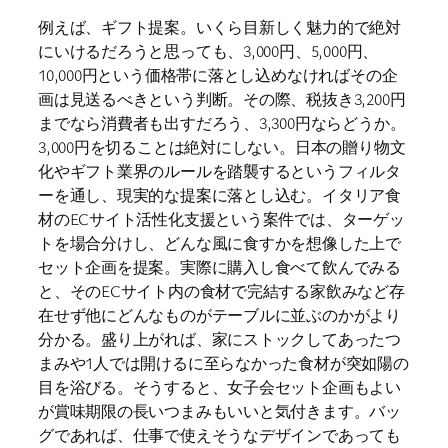
例えば、ギフト提案。いくら目新しく魅力的で絶対
にいけるだろうと思っても、3,000円、5,000円、
10,000円という価格帯に落とし込めなければその企
画は見送るべきという判断。その際、税抜き3,200円
までなら消費者も出すだろう、3,300円ならどうか。
3,000円を切ることは絶対にしない。日本の贈り物文
化やギフト業界のルールを踏襲するというフィルタ
ーを通し、現実的な提案に落とし込む。イタリア食
材のECサイト活性化支援という案件では、ターゲッ
トを場合分けし、どんな風に食すかを想像した上で
セット企画を提案。実際に購入し食べて飲んでみる
と、そのECサイト内の食材で完結する家飲みなど存
在せず他にどんなものがテーブルに並ぶのかがより
分かる。盛り上がれば、家にストックしてあったつ
まみや1人では開けるに至らなかった食材が突如陽の
目を浴びる。そうすると、女子会セット企画もよい
が賞味期限の長いつまみもいいと気付きます。バッ
グであれば、仕事で使えそうなデザインであっても