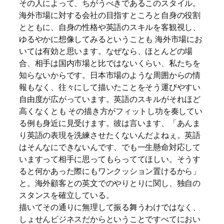
その人によって、ちがうべきであるこのスタイル。
海外市場に対する会社の目指すところと自身の役割
とともに、自身の性格や英語のスキルを客観視し、
ゆるやかに想像してみるということも 海外市場にお
いては有効と思います。なぜなら、ほとんどの場
合、相手は国内市場と比ではないくらい、私たちを
知らないからです。日本市場のような周囲からの情
報もなく、往々にして描いたことをそう運びやすい
自由度が広がっています。英語のスキルがそれほど
高くなくとも その描き方がフィットし功を奏してい
る例も身近に見受けます。彼は言います、「あんま
り英語の表現を洗練させたくないんだよねぇ。英語
はそんなにできないんです、でも一生懸命対応して
いますって相手に思ってもらっててほしい。そうす
ると何かあった際にもワンクッション置けるから」
と。海外顧客との英文でのやりとりに関し、独自の
スタンスを確立している。
描いてその通りに無理して振る舞うわけではなく、
しょせんビジネスだからということですべてにおい