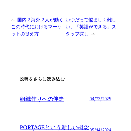
←
国内？海外？人が動く
いつだって悩ましく難し
この時代におけるマーケ
い、「英語ができる」ス
ットの捉え方
タッフ探し
→
投稿をさらに読み込む
組織作りへの伴走
04/23/2025
PORTAGEという新しい概念
05/14/2024