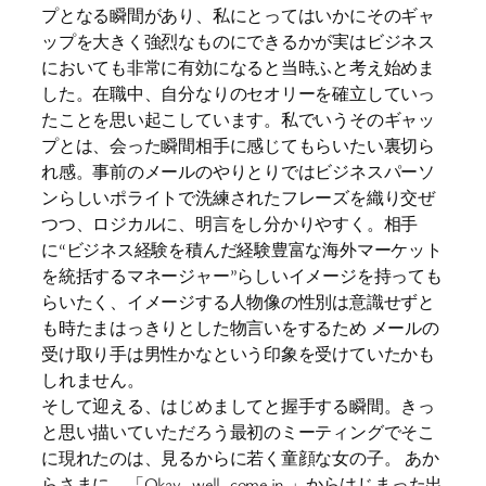
プとなる瞬間があり、私にとってはいかにそのギャ
ップを大きく強烈なものにできるかが実はビジネス
においても非常に有効になると当時ふと考え始めま
した。在職中、自分なりのセオリーを確立していっ
たことを思い起こしています。私でいうそのギャッ
プとは、会った瞬間相手に感じてもらいたい裏切ら
れ感。事前のメールのやりとりではビジネスパーソ
ンらしいポライトで洗練されたフレーズを織り交ぜ
つつ、ロジカルに、明言をし分かりやすく。相手
に“ビジネス経験を積んだ経験豊富な海外マーケット
を統括するマネージャー”らしいイメージを持っても
らいたく、イメージする人物像の性別は意識せずと
も時たまはっきりとした物言いをするため メールの
受け取り手は男性かなという印象を受けていたかも
しれません。
そして迎える、はじめましてと握手する瞬間。きっ
と思い描いていただろう最初のミーティングでそこ
に現れたのは、見るからに若く童顔な女の子。 あか
らさまに、「Okay.. well, come in.」からはじまった出