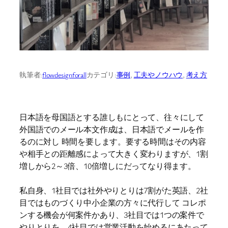
執筆者:
flowdesignforall
カテゴリ:
事例
, 
工夫やノウハウ
, 
考え方
日本語を母国語とする誰しもにとって、往々にして
外国語でのメール本文作成は、日本語でメールを作
るのに対し 時間を要します。要する時間はその内容
や相手との距離感によって大きく変わりますが、1割
増しから2～3倍、10倍増しにだってなり得ます。
私自身、1社目では社外やりとりは7割がた英語、2社
目ではものづくり中小企業の方々に代行して コレポ
ンする機会が何案件かあり、3社目では1つの案件で
やりとりを。4社目では営業活動を始めるにあたって