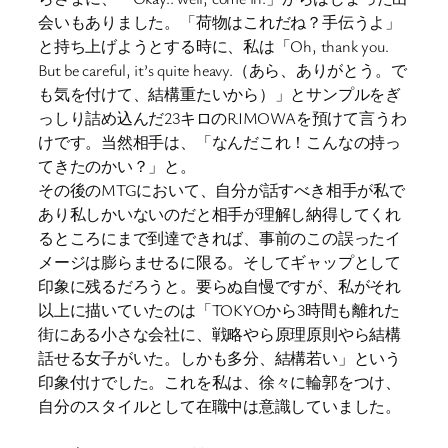
会いもありました。「荷物はこれだね？手伝うよ」
と持ち上げようとする時に、私は「Oh, thank you.
But be careful, it’s quite heavy.（あら、ありがとう。で
も気を付けて、結構重たいから）」とサンプルをぎ
っしり詰め込んだ23キロのRIMOWAを預けて言うわ
けです。当然相手は、「なんだこれ！こんなの持っ
てきたのかい？」と。
その後のMTGにおいて、自分が話すべき相手が私で
あり私しかいないのだと相手が理解し納得してくれ
るところにまで到達できれば、事前のこの誤ったイ
メージは膨らませるに限る。そしてギャップとして
印象に残るだろうと。要らぬ自慢ですが、私がそれ
以上に描いていたのは「TOKYOから3時間も離れた
街にある小さな会社に、戦略やら原理原則やら結構
話せる女子がいた。しかも多分、結構若い」という
印象付けでした。これを私は、徐々に輪郭をつけ、
自分のスタイルとして在職中は意識していました。