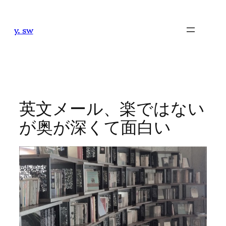
内
容
y. sw
を
ス
キ
ッ
プ
英文メール、楽ではない
が奥が深くて面白い