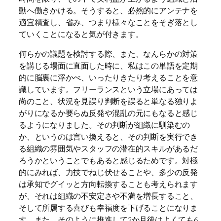
動へ働きかける。そうすると、必然的にアンテナを
適宜精査し、省み、つまり様々なことをそぎ落とし
ていくことになると気が付きます。
何らかの議題を検討する際、また、なんらかの対策
を講じる場面に直面した時に、私はこの単語を定期
的に脳裏に浮かべ、いったりきたり考えることを意
識しています。フリーランスという立場にあっては
尚のこと、状況を見誤り判断を誤ると単なる独りよ
がりになるか要らぬ反発や混乱の元にもなると感じ
るようになりました。その判断が組織に馴染むの
か、というのは言い換えると、その判断を実行でき
る組織の雰囲気やスタッフの潜在的スキルがあるだ
ろうかということでもあると感じるためです。対極
的にみれば、力技でねじ伏せることや、多少の反発
は承知でグイッと方向転換することも考えられます
が、それは組織の不安定さや不満を増長すること、
そして所属する喜びも幸福度を下げることになりま
す。また、そのように推進して2か月後はよくても6