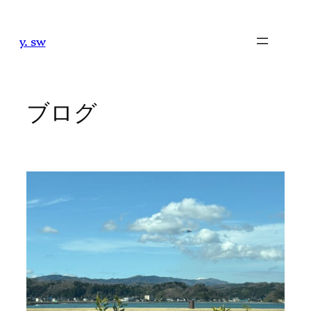
内
容
y. sw
を
ス
キ
ッ
ブログ
プ