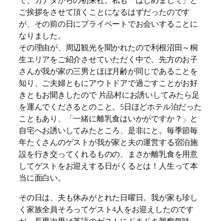
で、カナダからの初来社。私も「はじめまして」と
ご挨拶をさせて頂くことになるはずだったのです
が、その前の日にプライベートでお会いすることに
なりました。
その理由が、周辺観光を聞かれたので利根沼田～桐
生エリアをご紹介させていただく中で、先方のお子
さんが我が家の三男とほぼ月齢が同じであることを
知り、ご夫婦ともにアウトドアで過ごすことがお好
きともお聞きしたので 片品村にお誘いしてみたら足
を運んでくださるとのこと。5日ほどホテル泊だった
こともあり、「一緒に離乳食はいかがですか？」と
自宅へお誘いしてみたところ、是非にと。毎季節毎
年たくさんのゲストが我が家と夫の運営する宿泊施
設を行き交ってくれるものの、まさか離乳食を用意
してゲストをお迎えする日がくるとは！人生って本
当に面白い。
その日は、夫も休みがとれた日曜日。我が家も珍し
く家族全員そろってゲスト4人をお迎えしたのです