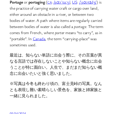
Portage
or
portaging
(
/pɔːrˈtɑːʒ/
;
US
:
/ˈpɔːrtɪdʒ/
) is
CA
:
the practice of carrying water craft or cargo over land,
either around an obstacle in a river, or between two
bodies of water. A path where items are regularly carried
between bodies of water is also called a
portage.
The term
comes from French, where
porter
means “to carry”, as in
“portable”. In
Canada
, the term “carrying-place” was
sometimes used.
最近は、知らない単語に出会う際に、その言葉が異
なる言語では存在しないことや知らない概念に出会
うことが特に面白い。人生で、まだまだ知らない概
念に出会いたいと強く思いました。
※写真は今冬も終わり頃の、富士見峠の写真。なん
とも表現し難い素晴らしい景色を、家族と姉家族と
一緒に見られました。
05/14/2024