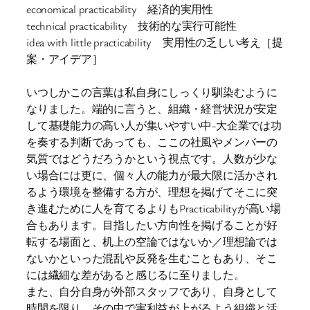
economical practicability 経済的実用性
technical practicability 技術的な実行可能性
idea with little practicability 実用性の乏しい考え［提
案・アイデア］
いつしかこの言葉は私自身にしっくり馴染むように
なりました。端的に言うと、組織・経営状況が安定
して基礎能力の高い人が集いやすい中-大企業では功
を奏する判断であっても、ここの社風やメンバーの
気質ではどうだろうかという視点です。人数が少な
い場合には更に、個々人の能力が最大限に活かされ
るよう環境を整備する方が、理想を掲げてそこに突
き進むために人を育てるよりもPracticabilityが高い場
合もあります。目指したい方向性を掲げることが好
転する場面と、机上の空論ではないか／理想論では
ないかといった混乱や反発を生むこともあり、そこ
には繊細な差があると感じるに至りました。
また、自分自身が外部スタッフであり、自身として
時間を限り、その中で実利益が上がるよう組織と活