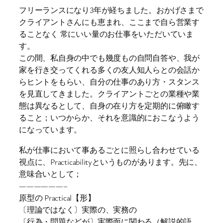
フリーランスになり3年が経ちました。おかげさまで
クライアントさんにも恵まれ、ここまで自ら営業す
ることなく 常にいい量のお仕事をいただいていま
す。
この間、私自身の中でも幾度もの自問自答や、我が
家を行き交ってくれる多くの友人知人らとの会話か
らヒントをもらい、自分の仕事のあり方・スタンス
を見直してきました。クライアントごとの業種や業
態は異なるとして、自身の在り方を定期的に俯瞰す
ること；いつからか、それを意識的におこなうよう
になっています。
私が仕事において事あるごとに照らし合わせている
視点に、Practicabilityというものがあります。先に、
意味合いとして；
——————–
原型の Practical【形】
〔理論ではなく〕実際の、実務の
〔行為・問題などが〕実際面に関わる（解説的語