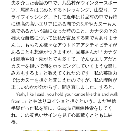
夫を介した会話の中で、片品村がウィンタースポー
ツ、尾瀬をはじめとするトレッキング、山登り、フ
ライフィッシング、そして近年は片品村の中でも特
に標高の高いエリアにある湖でのSUPやカヌーも人
気であるという話になった時のこと。カナダのその
雄大な自然については私が言及する間でもありませ
んし、もちろん様々なアウトドアアクティビティが
あることも想像がつきますが、旦那さんが「カナダ
は湿地や沼・湖がとても多くて、そんなエリアだと
カヌーを担いで湖をホッピングしていくような楽し
み方もするよ」と教えてくれたのです。私の英語力
ではカヌーを担ぐと聞こえたのですが、私の理解が
正しいのかが分からず、聞き直しました。すると、
「Yeah, like I said, you hold your canoe like this and walk
from…」とやはりヨイショと担ぐという。まだ半信
半疑だった私を前に、Googleで画像検索をしてく
れ、この黄色いサインを見て心底驚くとともに納
得。