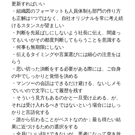
更新すればいい
・組織図のフォーマットも人員体制も部門の作り方
も正解は1つではなく、自社オリジナルを常に考え続
けるスタンスが望ましい
・判断を先延ばしにしないよう社長に伝え、間違っ
てもいいがその都度判断してもらうことを意識する
・何事も無期限にしない
・伝えるタイミングや言葉選びには細心の注意をは
らう
・思い切った決断をする必要がある際には、ご自身
の中でしっかりと覚悟を決める
・マンツーの会話はできるだけ避ける、ないしメモ
でいいので文字にして履歴を残す
・そういう見方もあるのかと一旦受け止める、が、
それは受け入れるべきではないという場合にはしっ
かりと言語化する
・誰から伝わることがベストなのか；最も得たい結
果に近づけるための選択をする
・全員にいい顔はできないが、悪者になって突き放