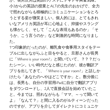
が、長男次男は英語のゲストにドキドキ興奮気味。
小3からの英語の授業とALTの先生のおかげで、全力
で照れながらも積極的にコミュニケーションをとろ
うとする姿が微笑ましい。個人的には、とてもきれ
いなアメリカ英語が耳に心地よく、抑揚やスラング
も懐かしく、そして「こんな表現もあるのか」「そ
うか、こう言うのか」など刺激的な時間になりまし
た。
1つ印象的だったのが、離乳食や食事用スタイをテー
ブルに出しながらふと目をやると、旦那さんが長男
に「Where is your room?」と聞いていて、？？？だっ
たシーン。いい時代だなと感じたのが、彼が翻訳ア
プリを出してきて、「Where is your room?」と話しか
けたら「あなたのへやはどこですか」と。数分後に
は、長男も、自分の学習用iPadに自分で翻訳アプリ
をダウンロードし、2人で直接会話を始めていたこ
と。今までは、照れながらも「ママ、～って聞いて
よ」「なんて？」と間に入るのがルティーンだった
のですが、アプリを介してダイレクトにコミュニケ