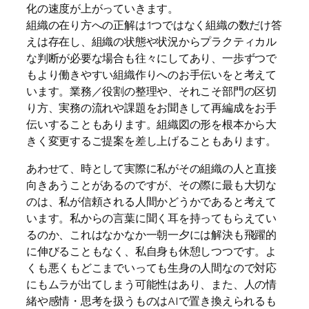
化の速度が上がっていきます。
組織の在り方への正解は1つではなく組織の数だけ答
えは存在し、組織の状態や状況からプラクティカル
な判断が必要な場合も往々にしてあり、一歩ずつで
もより働きやすい組織作りへのお手伝いをと考えて
います。業務／役割の整理や、それこそ部門の区切
り方、実務の流れや課題をお聞きして再編成をお手
伝いすることもあります。組織図の形を根本から大
きく変更するご提案を差し上げることもあります。
あわせて、時として実際に私がその組織の人と直接
向きあうことがあるのですが、その際に最も大切な
のは、私が信頼される人間かどうかであると考えて
います。私からの言葉に聞く耳を持ってもらえてい
るのか、これはなかなか一朝一夕には解決も飛躍的
に伸びることもなく、私自身も休憩しつつです。よ
くも悪くもどこまでいっても生身の人間なので対応
にもムラが出てしまう可能性はあり、また、人の情
緒や感情・思考を扱うものはAIで置き換えられるも