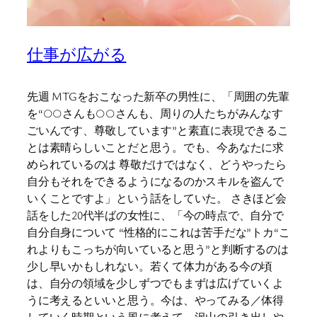
仕事が広がる
先週 MTGをおこなった新卒の男性に、「周囲の先輩
を“○○さんも○○さんも、周りの人たちがみんなす
ごいんです、尊敬しています”と素直に表現できるこ
とは素晴らしいことだと思う。でも、今あなたに求
められているのは 尊敬だけではなく、どうやったら
自分もそれをできるようになるのかスキルを盗んで
いくことですよ」という話をしていた。 さきほど会
話をした20代半ばの女性に、「今の時点で、自分で
自分自身について “性格的にこれは苦手だな”トカ“こ
れよりもこっちが向いていると思う”と判断するのは
少し早いかもしれない。若くて体力がある今の頃
は、自分の領域を少しずつでもまずは広げていくよ
うに考えるといいと思う。今は、やってみる／体得
していく時期という風に考えて。沢山の引き出しや