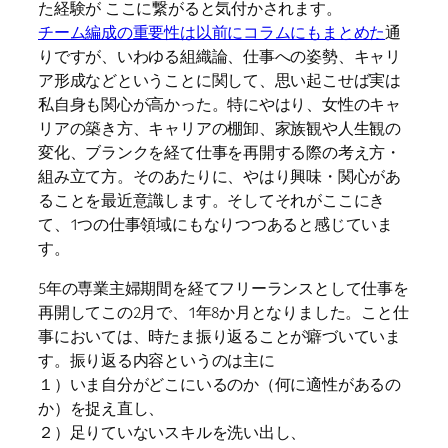
た経験が ここに繋がると気付かされます。
チーム編成の重要性は以前にコラムにもまとめた
通
りですが、いわゆる組織論、仕事への姿勢、キャリ
ア形成などということに関して、思い起こせば実は
私自身も関心が高かった。特にやはり、女性のキャ
リアの築き方、キャリアの棚卸、家族観や人生観の
変化、ブランクを経て仕事を再開する際の考え方・
組み立て方。そのあたりに、やはり興味・関心があ
ることを最近意識します。そしてそれがここにき
て、1つの仕事領域にもなりつつあると感じていま
す。
5年の専業主婦期間を経てフリーランスとして仕事を
再開してこの2月で、1年8か月となりました。こと仕
事においては、時たま振り返ることが癖づいていま
す。振り返る内容というのは主に
１）いま自分がどこにいるのか（何に適性があるの
か）を捉え直し、
２）足りていないスキルを洗い出し、