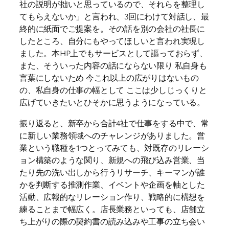
社の説明が拙いと思っているので、それらを整理し
てもらえないか」と言われ、3回にわけて対話し、最
終的に紙面でご提案を。その話を別の会社の社長に
したところ、自分にもやってほしいと言われ実現し
ました。本HP上でもサービスとして謳っておらず、
また、そういった内容の話にならない限り 私自身も
言葉にしないため 今これ以上の広がりはないもの
の、私自身の仕事の幅として ここは少しじっくりと
広げていきたいとひそかに思うようになっている。
振り返ると、新卒から合計4社で仕事をする中で、常
に新しい業務領域へのチャレンジがありました。営
業という職種を1つとってみても、対既存のリレーシ
ョン構築のような関り、新規への飛び込み営業、当
たり先の洗い出しから行うリサーチ、キーマンが誰
かを判断する推測作業、イベントや企画を軸とした
活動、広報的なリレーション作り、戦略的に構想を
練ることまで幅広く。店長業務といっても、店舗立
ち上がりの際の契約書の読み込みや工事の立ち会い