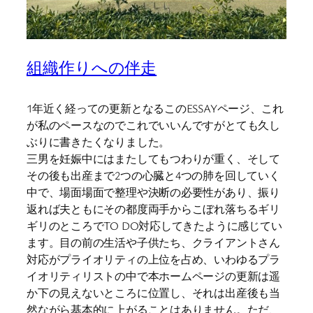
組織作りへの伴走
1年近く経っての更新となるこのESSAYページ、これ
が私のペースなのでこれでいいんですがとても久し
ぶりに書きたくなりました。
三男を妊娠中にはまたしてもつわりが重く、そして
その後も出産まで2つの心臓と4つの肺を回していく
中で、場面場面で整理や決断の必要性があり、振り
返れば夫ともにその都度両手からこぼれ落ちるギリ
ギリのところでTO DO対応してきたように感じてい
ます。目の前の生活や子供たち、クライアントさん
対応がプライオリティの上位を占め、いわゆるプラ
イオリティリストの中で本ホームページの更新は遥
か下の見えないところに位置し、それは出産後も当
然ながら基本的に上がることはありません。ただ、