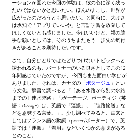
ーションが図れた今回の体験は、彼の心に深く残っ
たのではないかと思いたい。ほんのすこし、世界が
広がったのだろうとも思いたい。と同時に、大げさ
は承知で「アプリでいいや」と言語学習を放棄して
ほしくないとも感じました。今はいいけど、親の勝
手な願いとしては、そのうちまたもう一歩先の気付
きがあることを期待したいです。
さて、自分ひとりではたどりつけないトピックへと
誘われるのも、パートナーのいる良さとしてこの12
年間感じていたのですが、 今回もまた面白い学びが
ありました。それは、カナダの「
ポタージュ
」とい
う文化。辞書で調べると「〔ある水路から別の水路
までの〕連水陸路」「
ポーテージ
、ポーティジ（英
語：
Portage
）は、英語で「運搬」、「陸路輸送」な
どを
意味
する言葉。」。少し調べてみると、由来と
してはフランス語の動詞（porter/ポーター）で、英
語では『運搬』『着用』などいくつかの意味がある
とのこと。