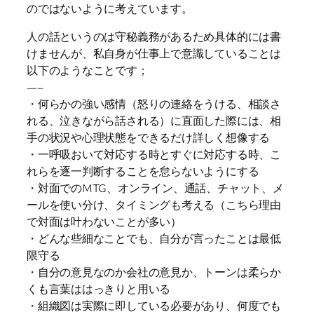
のではないように考えています。
人の話というのは守秘義務があるため具体的には書
けませんが、私自身が仕事上で意識していることは
以下のようなことです；
—–
・何らかの強い感情（怒りの連絡をうける、相談さ
れる、泣きながら話される）に直面した際には、相
手の状況や心理状態をできるだけ詳しく想像する
・一呼吸おいて対応する時とすぐに対応する時、こ
れらを逐一判断することを怠らないようにする
・対面でのMTG、オンライン、通話、チャット、メ
ールを使い分け、タイミングも考える（こちら理由
で対面は叶わないことが多い）
・どんな些細なことでも、自分が言ったことは最低
限守る
・自分の意見なのか会社の意見か、トーンは柔らか
くも言葉ははっきりと用いる
・組織図は実際に即している必要があり、何度でも