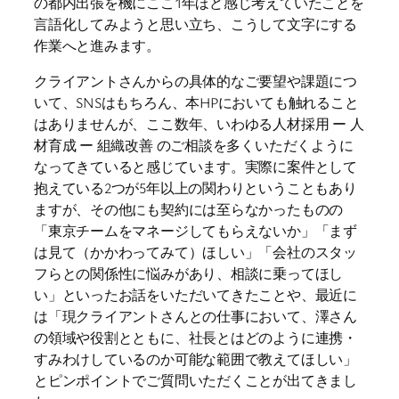
の都内出張を機にここ1年ほど感じ考えていたことを
言語化してみようと思い立ち、こうして文字にする
作業へと進みます。
クライアントさんからの具体的なご要望や課題につ
いて、SNSはもちろん、本HPにおいても触れること
はありませんが、ここ数年、いわゆる人材採用 ー 人
材育成 ー 組織改善 のご相談を多くいただくように
なってきていると感じています。実際に案件として
抱えている2つが5年以上の関わりということもあり
ますが、その他にも契約には至らなかったものの
「東京チームをマネージしてもらえないか」「まず
は見て（かかわってみて）ほしい」「会社のスタッ
フらとの関係性に悩みがあり、相談に乗ってほし
い」といったお話をいただいてきたことや、最近に
は「現クライアントさんとの仕事において、澤さん
の領域や役割とともに、社長とはどのように連携・
すみわけしているのか可能な範囲で教えてほしい」
とピンポイントでご質問いただくことが出てきまし