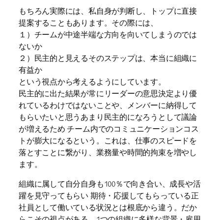
もちろん実際には、私自身が判断し、トップに直接
提案することもあります。その際には、
１）チームが中途半端な方向を向いてしまうのでは
ないか
２）民主的と見えるそのステップは、本当に組織に
有益か
という視点から考えるようにしています。
民主的に出た結果が常にリーダーの意思決定より優
れているわけではないことや、メンバーに納得して
もらいたいと思うあまり民主的になろうとして議論
が増えるため チーム内でのコミュニケーションコス
トが膨大になるという。これは、仕事のスピードを
落とすことに繋がり、業務量や時間的拘束を増やし
ます。
組織に属して自分自身も100％で向き合い、成長や活
躍を見守ってもらい 期待・応援してもらっている正
社員として働いている状況とは根底から違う。だか
らこその視点がある。1つの組織に多様な背景・雇用